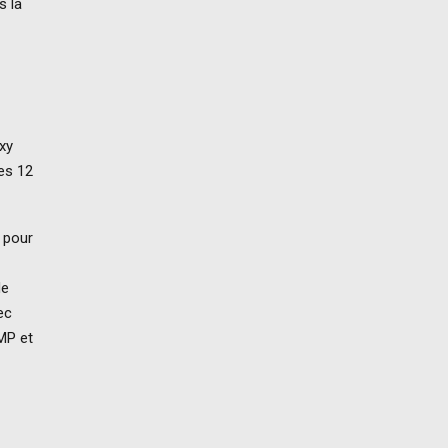
s la
xy
es 12
 pour
de
ec
 MP et