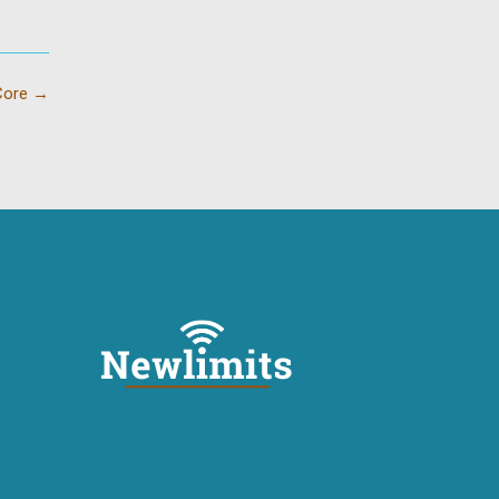
 Core
→