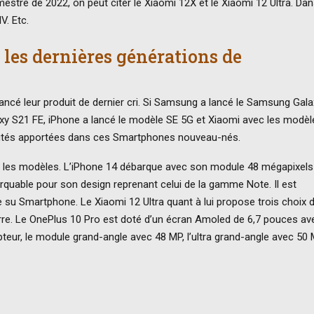
mestre de 2022, on peut citer le Xiaomi 12X et le Xiaomi 12 Ultra. Dan
V. Etc.
 les dernières générations de
lancé leur produit de dernier cri. Si Samsung a lancé le Samsung Gala
axy S21 FE, iPhone a lancé le modèle SE 5G et Xiaomi avec les modèl
autés apportées dans ces Smartphones nouveau-nés.
on les modèles. L’iPhone 14 débarque avec son module 48 mégapixels
rquable pour son design reprenant celui de la gamme Note. Il est
 su Smartphone. Le Xiaomi 12 Ultra quant à lui propose trois choix 
rre. Le OnePlus 10 Pro est doté d’un écran Amoled de 6,7 pouces av
apteur, le module grand-angle avec 48 MP, l’ultra grand-angle avec 50