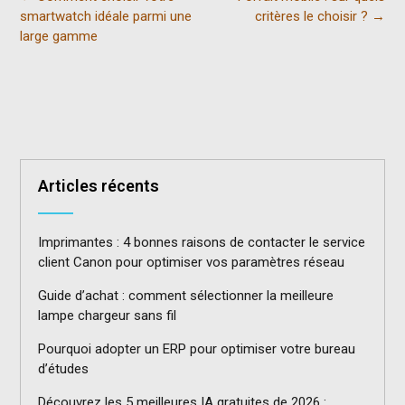
navigation
smartwatch idéale parmi une
critères le choisir ?
→
large gamme
Articles récents
Imprimantes : 4 bonnes raisons de contacter le service
client Canon pour optimiser vos paramètres réseau
Guide d’achat : comment sélectionner la meilleure
lampe chargeur sans fil
Pourquoi adopter un ERP pour optimiser votre bureau
d’études
Découvrez les 5 meilleures IA gratuites de 2026 :