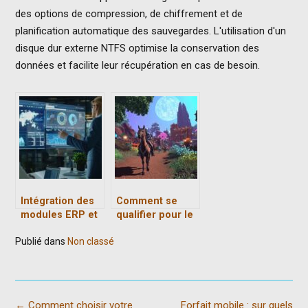
des options de compression, de chiffrement et de
planification automatique des sauvegardes. L'utilisation d'un
disque dur externe NTFS optimise la conservation des
données et facilite leur récupération en cas de besoin.
Intégration des
Comment se
modules ERP et
qualifier pour le
CRM : Maximiser
Grand Prix de
Publié dans
Non classé
les avantages
Jorvik dans
pour votre
MMORPG Star
entreprise
Stable
Post
←
Comment choisir votre
Forfait mobile : sur quels