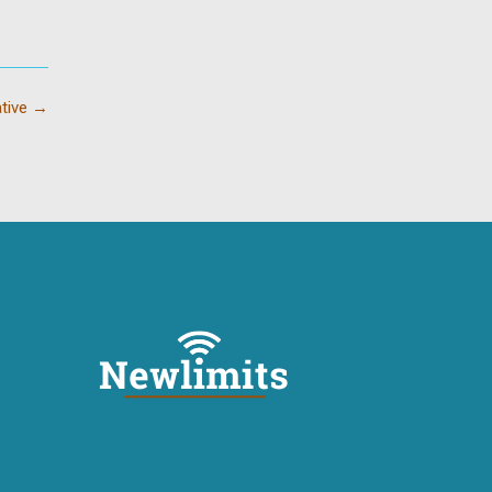
ative
→