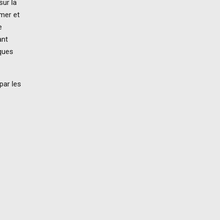
sur la
amer et
e
ant
rques
par les