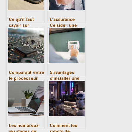
Ce qu’il faut
L’assurance
savoir sur
Celside : une
l’iPhone 5s
protection
optimale pour
ses appareils
connectes ?
Comparatif entre
5 avantages
le processeur
d’installer une
Intel Pentium et
alarme a votre
Intel Core
domicile
Les nombreux
Comment les
avantages de
robots de