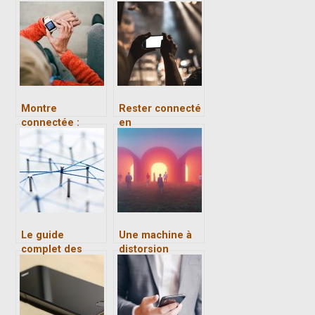
Montre
Rester connecté
connectée :
en
obligatoire ou
vacances avec le
facultative
meilleur hotspot
Le guide
Une machine à
complet des
distorsion
avantages de la
temporelle
GMAO
serait-elle
réalisable ?