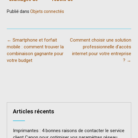
louer un
service
Publié dans
Objets connectés
macbook pro 14
transforment
l’expérience
client dans les
hôtels et
restaurants
Post
←
Smartphone et forfait
Comment choisir une solution
navigation
mobile : comment trouver la
professionnelle d’accès
combinaison gagnante pour
internet pour votre entreprise
votre budget
?
→
Articles récents
Imprimantes : 4 bonnes raisons de contacter le service
client Canon pour optimiser vos paramètres réseau