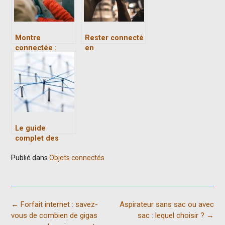
Montre
Rester connecté
connectée :
en
obligatoire ou
vacances avec le
facultative
meilleur hotspot
Le guide
complet des
avantages de la
Publié dans
Objets connectés
GMAO
Post
←
Forfait internet : savez-
Aspirateur sans sac ou avec
navigation
vous de combien de gigas
sac : lequel choisir ?
→