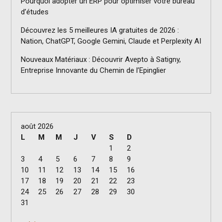
Pourquoi adopter un ERP pour optimiser votre bureau
d’études
Découvrez les 5 meilleures IA gratuites de 2026 :
Nation, ChatGPT, Google Gemini, Claude et Perplexity AI
Nouveaux Matériaux : Découvrir Avepto à Satigny,
Entreprise Innovante du Chemin de l’Epinglier
août 2026
L
M
M
J
V
S
D
1
2
3
4
5
6
7
8
9
10
11
12
13
14
15
16
17
18
19
20
21
22
23
24
25
26
27
28
29
30
31