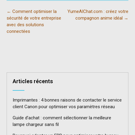
Internationales
et optimiser la
Post
←
Comment optimiser la
YumeAIChat.com : créez votre
gestion de vos
navigation
sécurité de votre entreprise
compagnon anime idéal
→
polices
avec des solutions
connectées
Articles récents
Imprimantes : 4 bonnes raisons de contacter le service
client Canon pour optimiser vos paramètres réseau
Guide d’achat : comment sélectionner la meilleure
lampe chargeur sans fil