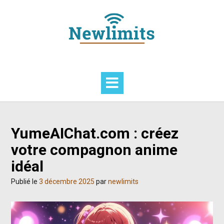
Skip
to
content
YumeAIChat.com : créez
votre compagnon anime
idéal
Publié le
3 décembre 2025
par
newlimits