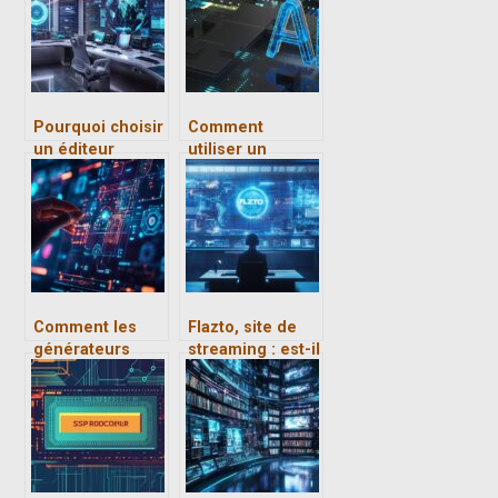
et avantages
Pourquoi choisir
Comment
un éditeur
utiliser un
logiciel qualité
chatbot IA gratuit
pour optimiser
pour booster
votre gestion
votre contenu en
ISO
ligne
Comment les
Flazto, site de
générateurs
streaming : est-il
d’image
legal ? Les
révolutionnent la
risques
création
encourus par les
visuelle?
utilisateurs