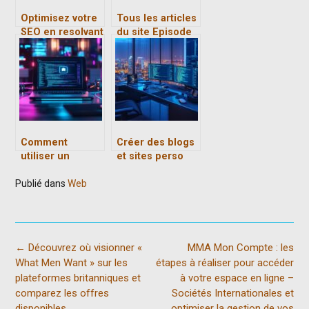
Optimisez votre
Tous les articles
SEO en resolvant
du site Episode
l’erreur
Serie : analyses
ERR_SSL_PROT
détaillées des
OCOL_ERROR
personnages qui
definitivement
ont marqué les
séries
Comment
Créer des blogs
utiliser un
et sites perso
chatbot IA gratuit
dédiés aux jeux
Publié dans
Web
et avancé en
vidéo : guide
français pour
complet des
améliorer votre
plateformes et
contenu en ligne
du marketing
Post
←
Découvrez où visionner «
MMA Mon Compte : les
navigation
What Men Want » sur les
étapes à réaliser pour accéder
plateformes britanniques et
à votre espace en ligne –
comparez les offres
Sociétés Internationales et
disponibles
optimiser la gestion de vos