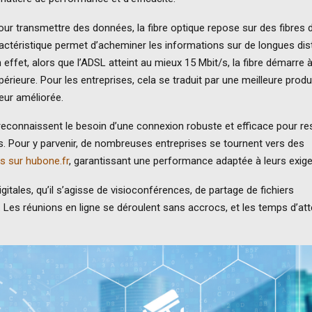
 pour transmettre des données, la fibre optique repose sur des fibres 
ractéristique permet d’acheminer les informations sur de longues di
 effet, alors que l’ADSL atteint au mieux 15 Mbit/s, la fibre démarre 
érieure. Pour les entreprises, cela se traduit par une meilleure produc
teur améliorée.
 reconnaissent le besoin d’une connexion robuste et efficace pour re
s. Pour y parvenir, de nombreuses entreprises se tournent vers des
es sur hubone.fr
, garantissant une performance adaptée à leurs exig
digitales, qu’il s’agisse de visioconférences, de partage de fichiers
Les réunions en ligne se déroulent sans accrocs, et les temps d’at