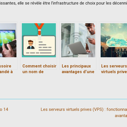
ntes, elle se révèle être l’infrastructure de choix pour les décenn
ssoire
Comment choisir
Les principaux
Les serveurs
andé à
un nom de
avantages d’une
virtuels priv
s
plume ?
solution WiFi
(VPS) :
tes
professionnelle
fonctionnali
et avantages
o 14
Les serveurs virtuels prives (VPS) : fonctionnal
avant