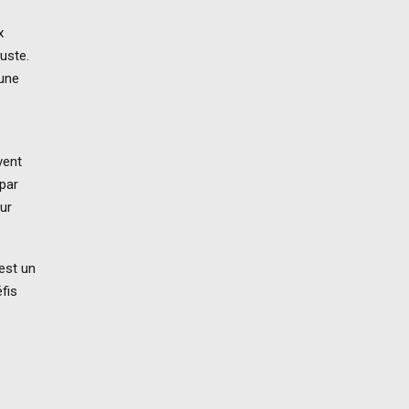
x
buste.
 une
vent
par
eur
est un
fis