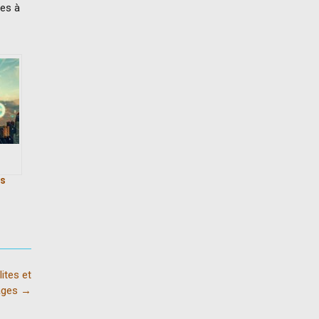
ies à
es
tes
ites et
ages
→