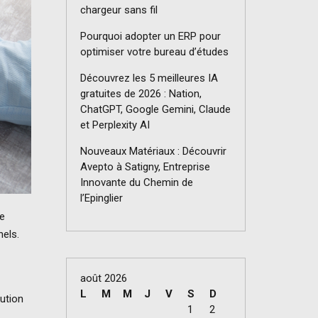
chargeur sans fil
Pourquoi adopter un ERP pour
optimiser votre bureau d’études
Découvrez les 5 meilleures IA
gratuites de 2026 : Nation,
ChatGPT, Google Gemini, Claude
et Perplexity AI
Nouveaux Matériaux : Découvrir
Avepto à Satigny, Entreprise
Innovante du Chemin de
l’Epinglier
ue
nels.
août 2026
L
M
M
J
V
S
D
ution
1
2