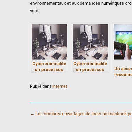
environnementaux et aux demandes numériques croissa
venir.
Cybercriminalité
Cybercriminalité
Un acce
: un processus
: un processus
recomm
en 4 étapes
en 4 étapes
bien de
Publié dans
Internet
internau
Post
←
Les nombreux avantages de louer un macbook pr
navigation