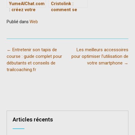
YumeAIChat.com
Cristolink :
: créez votre
comment se
compagnon
connecter à
Publié dans
Web
anime idéal
l’UPEC et
explorer les
autres solutions
numériques
pour étudiants
Post
←
Entretenir son tapis de
Les meilleurs accessoires
navigation
course : guide complet pour
pour optimiser l’utilisation de
débutants et conseils de
votre smartphone
→
trailcoaching.fr
Articles récents