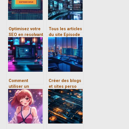
création
encourus par les
visuelle?
utilisateurs
Optimisez votre
Tous les articles
SEO en resolvant
du site Episode
l’erreur
Serie : analyses
ERR_SSL_PROT
détaillées des
OCOL_ERROR
personnages qui
definitivement
ont marqué les
séries
Comment
Créer des blogs
utiliser un
et sites perso
chatbot IA gratuit
dédiés aux jeux
et avancé en
vidéo : guide
français pour
complet des
améliorer votre
plateformes et
contenu en ligne
du marketing