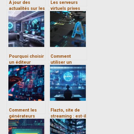
A jour des
Les serveurs
actualités sur les
virtuels prives
Smartphones
(VPS) :
fonctionnalites
et avantages
Pourquoi choisir
Comment
un éditeur
utiliser un
logiciel qualité
chatbot IA gratuit
pour optimiser
pour booster
votre gestion
votre contenu en
ISO
ligne
Comment les
Flazto, site de
générateurs
streaming : est-il
d’image
legal ? Les
révolutionnent la
risques